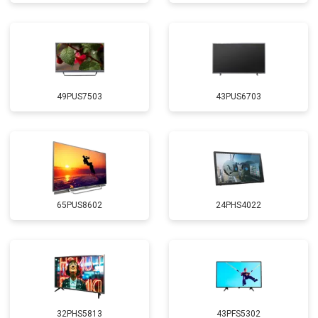
49PUS7503
43PUS6703
65PUS8602
24PHS4022
32PHS5813
43PFS5302