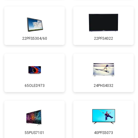
22PFS5304/60
22PFS4022
65OLED973
24PHS4032
55PUS7101
40PFS5073