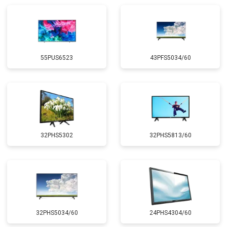
55PUS6523
43PFS5034/60
32PHS5302
32PHS5813/60
32PHS5034/60
24PHS4304/60