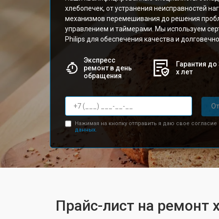
хлебопечек, от устранения неисправностей на
механизмов перемешивания до решения проб
управлением и таймерами. Мы используем се
Philips для обеспечения качества и долговечн
Экспресс
Гарантия до 
ремонт в день
х лет
обращения
От
Нажимая на кнопку отправить я даю свое согласие
данных.
Прайс-лист на ремонт х