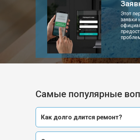
Заяв
Этот пе
заявки 
официал
предост
пробле
Самые популярные во
Как долго длится ремонт?