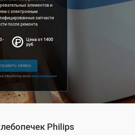
гревательных элементов и
лем с электронным
ртифицированные запчасти
ости после ремонта.
3-
Цена от 1400
руб
править заявку
 на обработку моих
персональных
лебопечек Philips