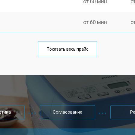
от 60 мин
о
от 60 мин
о
Показать весь прайс
стика
Согласование
Р