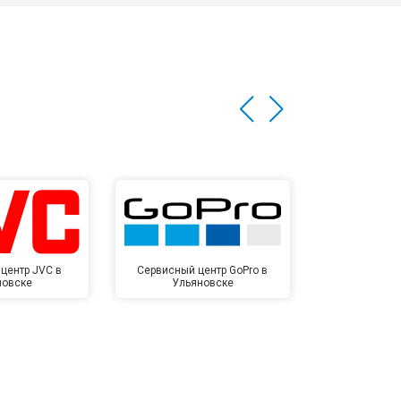
центр JVC в
Сервисный центр GoPro в
Сервисный ц
новске
Ульяновске
Улья